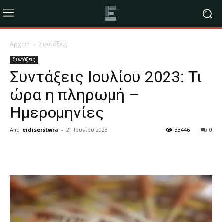
Αρχική
Συντάξεις
Συντάξεις
Συντάξεις Ιουλίου 2023: Τι
ώρα η πληρωμή –
Ημερομηνίες
Από
eidiseistwra
-
21 Ιουνίου 2023
33446
0