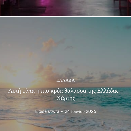
ΕΛΛΆΔΑ
Αυτή είναι η πιο κρύα θάλασσα της Ελλάδας –
Χάρτης
Eidiseistwra
-
24 Ιουνίου 2026