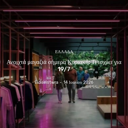
ΕΛΛΆΔΑ
Ανοιχτά μαγαζιά σήμερα Κυριακή: Τι ισχύει για
19/7
Eidiseistwra
-
14 Ιουλίου 2026