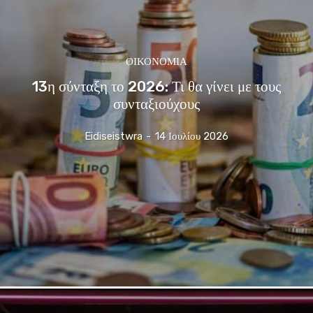
ΟΙΚΟΝΟΜΊΑ
13η σύνταξη το 2026: Τι θα γίνει με τους
συνταξιούχους
Eidiseistwra
-
14 Ιουλίου 2026