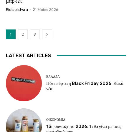
μάρκετ
Eidiseistwra
-
21 Μαΐου 2026
1
2
3
LATEST ARTICLES
ΕΛΛΆΔΑ
Πότε πέφτει η Black Friday 2026: Κακά
νέα
ΟΙΚΟΝΟΜΊΑ
13η σύνταξη το 2026: Τι θα γίνει με τους
συνταξιούχους