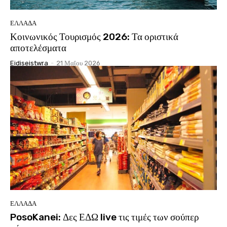
ΕΛΛΆΔΑ
Κοινωνικός Τουρισμός 2026: Τα οριστικά
αποτελέσματα
Eidiseistwra
-
21 Μαΐου 2026
ΕΛΛΆΔΑ
PosoKanei: Δες ΕΔΩ live τις τιμές των σούπερ