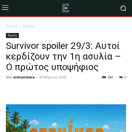
Αρχική
Reality
Reality
Survivor spoiler 29/3: Αυτοί
κερδίζουν την 1η ασυλία –
O πρώτος υποψήφιος
Από
eidiseistwra
-
29 Μαρτίου 2026
543
0