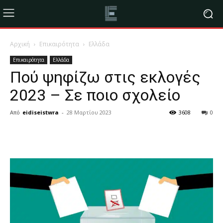
Αρχική
Επικαιρότητα
Ελλάδα
Επικαιρότητα
Ελλάδα
Πού ψηφίζω στις εκλογές
2023 – Σε ποιο σχολείο
Από
eidiseistwra
-
28 Μαρτίου 2023
3608
0