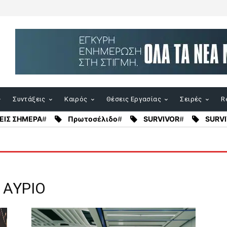
Συντάξεις
Καιρός
Θέσεις Εργασίας
Σειρές
Re
ΕΙΣ ΣΗΜΕΡΑ
#
Πρωτοσέλιδο
#
SURVIVOR
#
SURVI
 ΑΥΡΙΟ