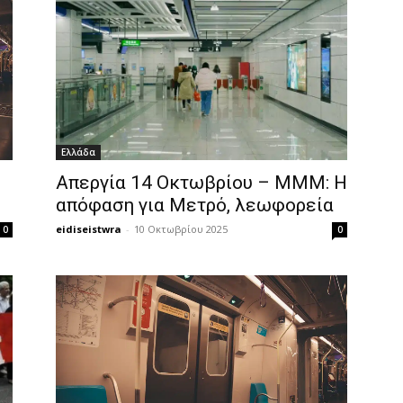
Ελλάδα
Απεργία 14 Οκτωβρίου – ΜΜΜ: Η
απόφαση για Μετρό, λεωφορεία
eidiseistwra
-
10 Οκτωβρίου 2025
0
0