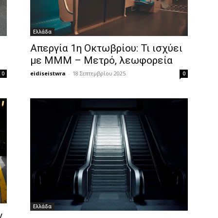
Ελλάδα
Απεργία 1η Οκτωβρίου: Τι ισχύει
με ΜΜΜ – Μετρό, λεωφορεία
eidiseistwra
-
18 Σεπτεμβρίου 2025
0
0
Ελλάδα
ν