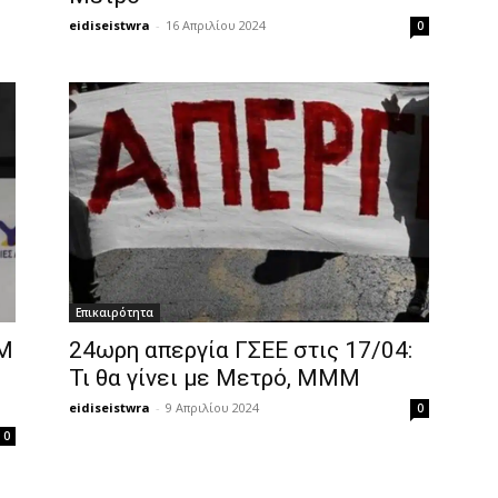
eidiseistwra
-
16 Απριλίου 2024
0
Επικαιρότητα
ΜΜ
24ωρη απεργία ΓΣΕΕ στις 17/04:
Τι θα γίνει με Μετρό, ΜΜΜ
eidiseistwra
-
9 Απριλίου 2024
0
0