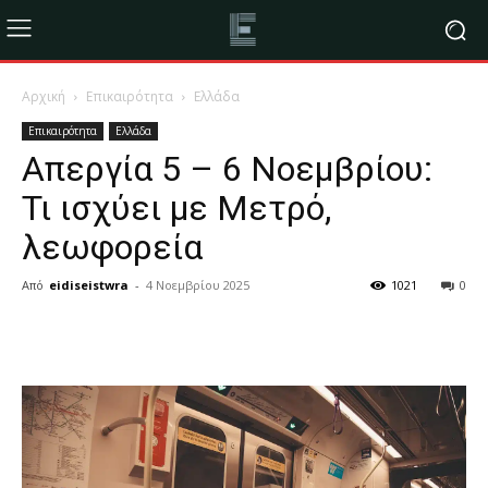
Αρχική
Επικαιρότητα
Ελλάδα
Επικαιρότητα
Ελλάδα
Απεργία 5 – 6 Νοεμβρίου:
Τι ισχύει με Μετρό,
λεωφορεία
Από
eidiseistwra
-
4 Νοεμβρίου 2025
1021
0