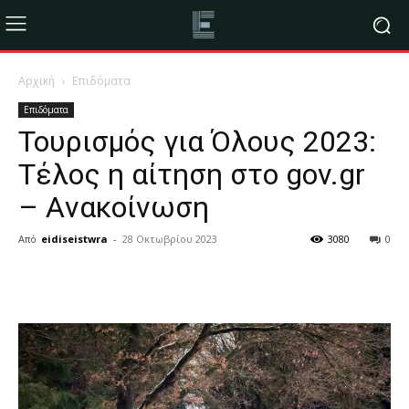
Αρχική
Επιδόματα
Επιδόματα
Τουρισμός για Όλους 2023:
Τέλος η αίτηση στο gov.gr
– Aνακοίνωση
Από
eidiseistwra
-
28 Οκτωβρίου 2023
3080
0