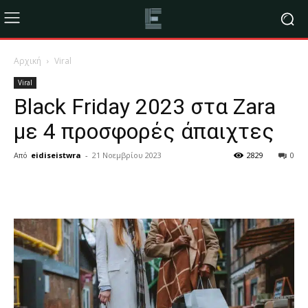
Αρχική
Viral
Viral
Black Friday 2023 στα Zara
με 4 προσφορές άπαιχτες
Από
eidiseistwra
-
21 Νοεμβρίου 2023
2829
0