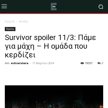
Αρχική
Reality
Reality
Survivor spoiler 11/3: Πάμε
για μάχη – Η ομάδα που
κερδίζει
Από
eidiseistwra
-
11 Μαρτίου 2024
19357
0