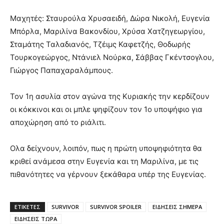
Μαχητές: Σταυρούλα Χρυσαειδή, Δώρα Νικολή, Ευγενία
Μπόρλα, Μαριλίνα Βακονδίου, Χρύσα Χατζηγεωργίου,
Σταμάτης Ταλαδιανός, Τζέιμς Καφετζής, Θοδωρής
Τουρκογεώργος, Ντάνιελ Νούρκα, Σάββας Γκέντσογλου,
Γιώργος Παπαχαραλάμπους.
Τον 1η ασυλία στον αγώνα της Κυριακής την κερδίζουν
οι κόκκινοι και οι μπλε ψηφίζουν τον 1ο υποψήφιο για
αποχώρηση από το ριάλιτι.
Ολα δείχνουν, λοιπόν, πως η πρώτη υποψηφιότητα θα
κριθεί ανάμεσα στην Ευγενία και τη Μαριλίνα, με τις
πιθανότητες να γέρνουν ξεκάθαρα υπέρ της Ευγενίας.
ΕΤΙΚΈΤΕΣ
SURVIVOR
SURVIVOR SPOILER
ΕΙΔΗΣΕΙΣ ΣΗΜΕΡΑ
ΕΙΔΗΣΕΙΣ ΤΩΡΑ