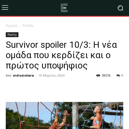
Αρχική
Reality
Reality
Survivor spoiler 10/3: Η νέα
ομάδα που κερδίζει και ο
πρώτος υποψήφιος
Από
eidiseistwra
-
10 Μαρτίου 2024
18576
0