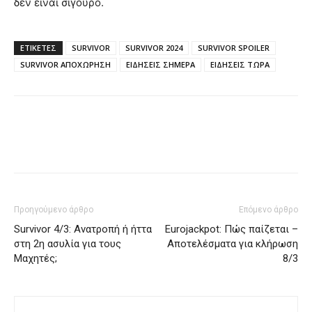
δεν είναι σίγουρο.
ΕΤΙΚΈΤΕΣ
SURVIVOR
SURVIVOR 2024
SURVIVOR SPOILER
SURVIVOR ΑΠΟΧΩΡΗΣΗ
ΕΙΔΗΣΕΙΣ ΣΗΜΕΡΑ
ΕΙΔΗΣΕΙΣ ΤΩΡΑ
Προηγούμενο άρθρο
Επόμενο άρθρο
Survivor 4/3: Ανατροπή ή ήττα
Eurojackpot: Πώς παίζεται –
στη 2η ασυλία για τους
Αποτελέσματα για κλήρωση
Μαχητές;
8/3