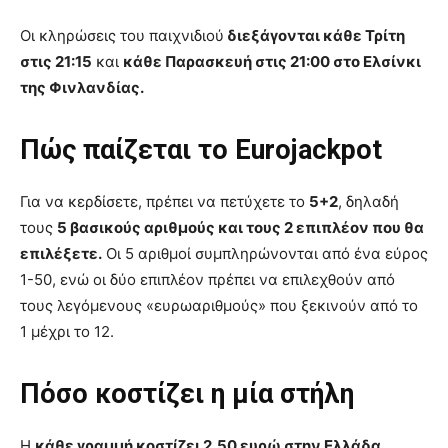
Οι κληρώσεις του παιχνιδιού
διεξάγονται κάθε Τρίτη
στις 21:15
και
κάθε Παρασκευή στις 21:00 στο Ελσίνκι
της Φινλανδίας.
Πώς παίζεται το Eurojackpot
Για να κερδίσετε, πρέπει να πετύχετε το
5+2
, δηλαδή
τους
5 βασικούς αριθμούς και τους 2 επιπλέον που θα
επιλέξετε.
Οι 5 αριθμοί συμπληρώνονται από ένα εύρος
1-50, ενώ οι δύο επιπλέον πρέπει να επιλεχθούν από
τους λεγόμενους «ευρωαριθμούς» που ξεκινούν από το
1 μέχρι το 12.
Πόσο κοστίζει η μία στήλη
Η
κάθε γραμμή κοστίζει 2,50 ευρώ στην Ελλάδα
.