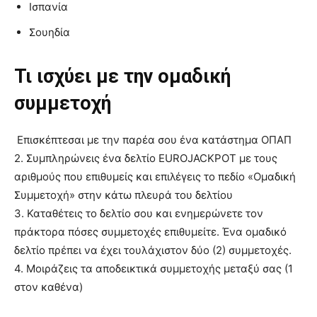
Ισπανία
Σουηδία
Τι ισχύει με την ομαδική
συμμετοχή
Επισκέπτεσαι με την παρέα σου ένα κατάστημα ΟΠΑΠ
2. Συμπληρώνεις ένα δελτίο EUROJACKPOT με τους
αριθμούς που επιθυμείς και επιλέγεις το πεδίο «Ομαδική
Συμμετοχή» στην κάτω πλευρά του δελτίου
3. Καταθέτεις το δελτίο σου και ενημερώνετε τον
πράκτορα πόσες συμμετοχές επιθυμείτε. Ένα ομαδικό
δελτίο πρέπει να έχει τουλάχιστον δύο (2) συμμετοχές.
4. Μοιράζεις τα αποδεικτικά συμμετοχής μεταξύ σας (1
στον καθένα)