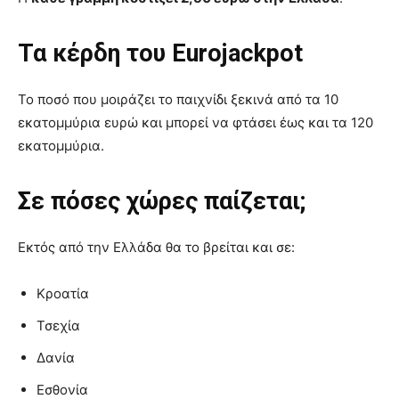
Τα κέρδη του Eurojackpot
Το ποσό που μοιράζει το παιχνίδι ξεκινά από τα 10
εκατομμύρια ευρώ και μπορεί να φτάσει έως και τα 120
εκατομμύρια.
Σε πόσες χώρες παίζεται;
Εκτός από την Ελλάδα θα το βρείται και σε:
Κροατία
Τσεχία
Δανία
Εσθονία