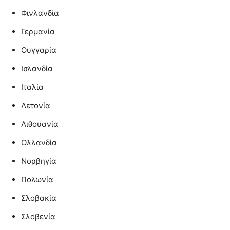
Φινλανδία
Γερμανία
Ουγγαρία
Ισλανδία
Ιταλία
Λετονία
Λιθουανία
Ολλανδία
Νορβηγία
Πολωνία
Σλοβακία
Σλοβενία