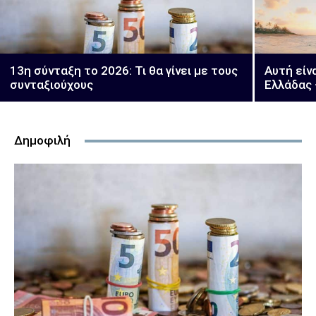
13η σύνταξη το 2026: Τι θα γίνει με τους
Αυτή είν
συνταξιούχους
Ελλάδας 
Δημοφιλή