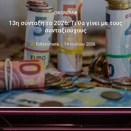
ΟΙΚΟΝΟΜΊΑ
13η σύνταξη το 2026: Τι θα γίνει με τους
συνταξιούχους
Eidiseistwra
-
14 Ιουλίου 2026