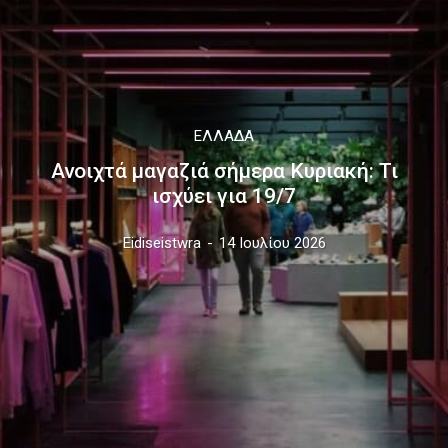
ΕΛΛΆΔΑ
Ανοιχτά μαγαζιά σήμερα Κυριακή: Τι
ισχύει για 19/7
Eidiseistwra
-
14 Ιουλίου 2026