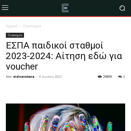
Αρχική
Οικονομία
Οικονομία
ΕΣΠΑ παιδικοί σταθμοί
2023-2024: Αίτηση εδώ για
voucher
Από
eidiseistwra
-
8 Ιουνίου 2023
29899
0