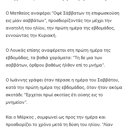
Ο Ματθαίος αναφέρει “Οψέ Σάββατων τη επιφωσκούση
εις μί­αν σαββάτων”, προσδιορίζοντάς την μέχρι την
ανατολή του η­λίου, την πρώτη ημέρα της εβδο­μάδος,
εννοώντας την Κυριακή.
Ο Λουκάς επίσης αναφέρεται στη πρώτη ημέρα της
εβδομάδας, τα βαθιά χαράματα: “Τη δε μια των
σαββάτων, όρθρου βαθέως ήλθον επί το μνήμα”.
O Ιωάννης γράφει όταν πέρασε η ημέρα του Σαββάτου,
κατά την πρώτη ημέρα της εβδομάδας, όταν ήταν ακόμα
σκοτάδι: “Έρχεται πρωί σκοτίας έτι ούσης εις το
μνημείον”.
Και ο Μάρ­κος , συμφωνεί ως προς την ημέρα και
προσδιορίζει το χρόνο μετά τη δύση του ηλί­ου. “Λίαν