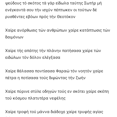
ψεύδους τό σκότος τά γάρ είδωλα ταύτης Σωτήρ μή
ενέγκαντά σου τήν ισχύν πέπτωκεν οι τούτων δέ
ρυσθέντες εβόων πρός τήν Θεοτόκον
Χαίρε ανόρθωσις τών ανθρώπων χαίρε κατάπτωσις τών
δαιμόνων
Χαίρε τής απάτης τήν πλάνην πατήσασα χαίρε τών
ειδώλων τόν δόλον ελέγξασα
Χαίρε θάλασσα ποντίσασα Φαραώ τόν νοητόν χαίρε
πέτρα η ποτίσασα τούς διψώντας τήν ζωήν
Χαίρε πύρινε στύλε οδηγών τούς εν σκότει χαίρε σκέπη
τού κόσμου πλατυτέρα νεφέλης
Χαίρε τροφή τού μάννα διάδοχε χαίρε τρυφής αγίας