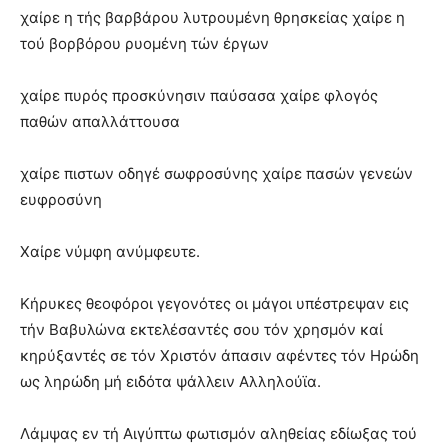
χαίρε η τής βαρβάρου λυτρουμένη θρησκείας χαίρε η
τού βορβόρου ρυομένη τών έργων
χαίρε πυρός προσκύνησιν παύσασα χαίρε φλογός
παθών απαλλάττουσα
χαίρε πιστων οδηγέ σωφροσύνης χαίρε πασών γενεών
ευφροσύνη
Χαίρε νύμφη ανύμφευτε.
Κήρυκες θεοφόροι γεγονότες οι μάγοι υπέστρεψαν εις
τήν Βαβυλώνα εκτελέσαντές σου τόν χρησμόν καί
κηρύξαντές σε τόν Χριστόν άπασιν αφέντες τόν Ηρώδη
ως ληρώδη μή ειδότα ψάλλειν Αλληλούϊα.
Λάμψας εν τή Αιγύπτω φωτισμόν αληθείας εδίωξας τού