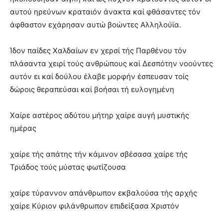
αυτού ηρεύνων κραταιόν άνακτα καί φθάσαντες τόν
άφθαστον εχάρησαν αυτώ βοώντες Αλληλούϊα.
Ίδον παίδες Χαλδαίων εν χερσί τής Παρθένου τόν
πλάσαντα χειρί τούς ανθρώπους καί Δεσπότην νοούντες
αυτόν ει καί δούλου έλαβε μορφήν έσπευσαν τοίς
δώροις θεραπεύσαι καί βοήσαι τή ευλογημένη
Χαίρε αστέρος αδύτου μήτηρ χαίρε αυγή μυστικής
ημέρας
χαίρε τής απάτης τήν κάμινον σβέσασα χαίρε τής
Τριάδος τούς μύστας φωτίζουσα
χαίρε τύραννον απάνθρωπον εκβαλούσα τής αρχής
χαίρε Κύριον φιλάνθρωπον επιδείξασα Χριστόν