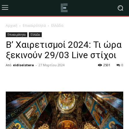
Αρχική
Επικαιρότητα
Ελλάδα
Επικαιρότητα
Ελλάδα
Β’ Χαιρετισμοί 2024: Τι ώρα
ξεκινούν 29/03 Live στίχοι
Από
eidiseistwra
-
27 Μαρτίου 2024
2501
0