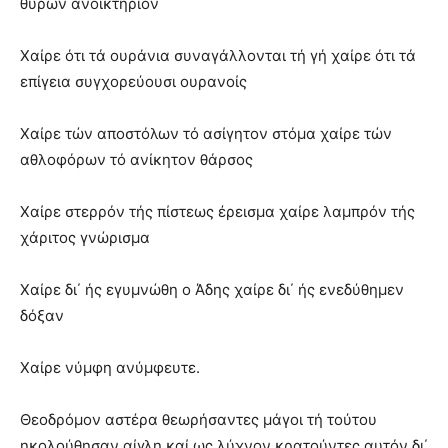
θυρών ανοικτήριον
Χαίρε ότι τά ουράνια συναγάλλονται τή γή χαίρε ότι τά
επίγεια συγχορεύουσι ουρανοίς
Χαίρε τών αποστόλων τό ασίγητον στόμα χαίρε τών
αθλοφόρων τό ανίκητον θάρσος
Χαίρε στερρόν τής πίστεως έρεισμα χαίρε λαμπρόν τής
χάριτος γνώρισμα
Χαίρε δι΄ ής εγυμνώθη ο Άδης χαίρε δι΄ ής ενεδύθημεν
δόξαν
Χαίρε νύμφη ανύμφευτε.
Θεοδρόμον αστέρα θεωρήσαντες μάγοι τή τούτου
ηκολούθησαν αίγλη καί ως λύχνον κρατούντες αυτόν δι΄