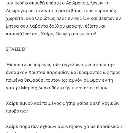
τού Ιωσήφ σπουδή επέστη ο Ασώματος, λέγων τη
Απειρογάμω: ο κλινας τη καταβάσει τούς ουρανούς
χωρείται αναλλοιώτως όλος εν σοί. Όν καί βλέπων εν
μήτρα σου λαβόντα δούλου μορφήν, εξίσταμαι
κραυγάζειν σοι, Χαίρε, Νύμφη ανύμφευτε!
ΣΤΑΣΙΣ Β’
Ήκουσαν οι ποιμένες τών αγγέλων υμνούντων τήν
ένσαρκον Χριστού παρουσίαν καί δραμόντες ως πρός
ποιμένα θεωρούσι τούτον ως αμνόν άμωμον εν τή
γαστρί Μαρίας βοσκηθέντα ήν υμνούντες είπον
Χαίρε αμνού καί ποιμένος μήτηρ χαίρε αυλή λογικών
προβάτων
Χαίρε αοράτων εχθρών αμυντήριον χαίρε παραδείσου