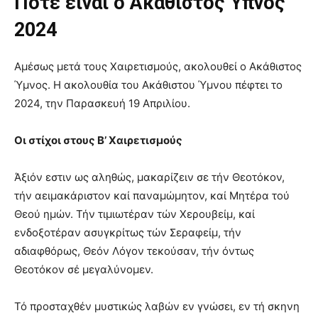
Πότε είναι ο Ακάθιστος Ύπνος
2024
Αμέσως μετά τους Χαιρετισμούς, ακολουθεί ο Ακάθιστος
Ύμνος. Η ακολουθία του Ακάθιστου Ύμνου πέφτει το
2024, την Παρασκευή 19 Απριλίου.
Οι στίχοι στους Β’ Χαιρετισμούς
Άξιόν εστιν ως αληθώς, μακαρίζειν σε τήν Θεοτόκον,
τήν αειμακάριστον καί παναμώμητον, καί Μητέρα τού
Θεού ημών. Τήν τιμιωτέραν τών Χερουβείμ, καί
ενδοξοτέραν ασυγκρίτως τών Σεραφείμ, τήν
αδιαφθόρως, Θεόν Λόγον τεκούσαν, τήν όντως
Θεοτόκον σέ μεγαλύνομεν.
Τό προσταχθέν μυστικώς λαβών εν γνώσει, εν τή σκηνη