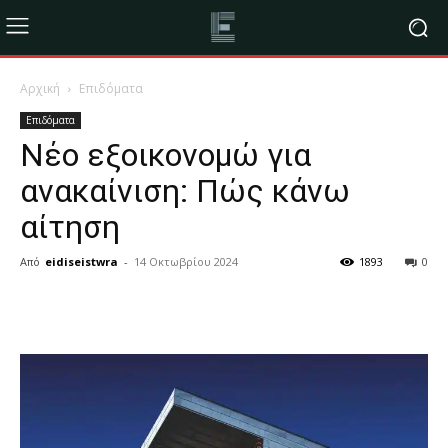
Αρχική
Επιδόματα
Επιδόματα
Νέο εξοικονομώ για
ανακαίνιση: Πώς κάνω
αίτηση
Από
eidiseistwra
-
14 Οκτωβρίου 2024
1893
0