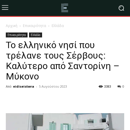
Αρχική
Επικαιρότητα
Ελλάδα
Επικαιρότητα
Ελλάδα
Το ελληνικό νησί που
τρέλανε τους Σέρβους:
Καλύτερο από Σαντορίνη –
Μύκονο
Από
eidiseistwra
-
5 Αυγούστου 2023
3383
0