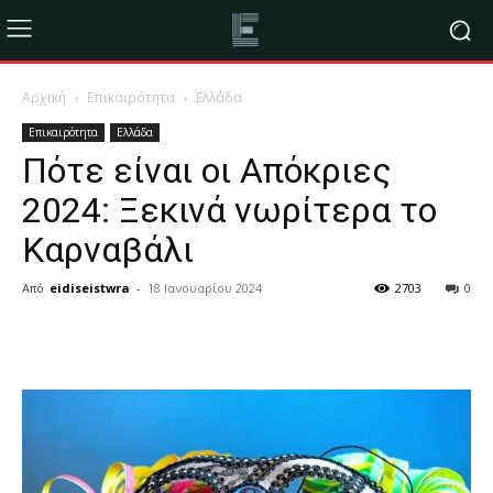
Αρχική
Επικαιρότητα
Ελλάδα
Επικαιρότητα
Ελλάδα
Πότε είναι οι Απόκριες
2024: Ξεκινά νωρίτερα το
Καρναβάλι
Από
eidiseistwra
-
18 Ιανουαρίου 2024
2703
0