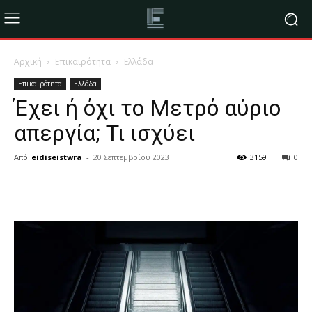
Αρχική
Επικαιρότητα
Ελλάδα
Επικαιρότητα
Ελλάδα
Έχει ή όχι το Μετρό αύριο
απεργία; Τι ισχύει
Από
eidiseistwra
-
20 Σεπτεμβρίου 2023
3159
0