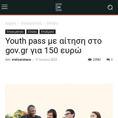
Αρχική
Επικαιρότητα
Ελλάδα
Επικαιρότητα
Ελλάδα
Επιδόματα
Youth pass με αίτηση στο
gov.gr για 150 ευρώ
Από
eidiseistwra
-
11 Ιουνίου 2023
22982
0