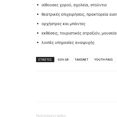
αίθουσες χορού, σχολεία, στούντιο
θεατρικές επιχειρήσεις, πρακτορεία εισ
ορχήστρες και μπάντες
εκθέσεις, τουριστικές ατραξιόν, μουσεία
λοιπές υπηρεσίες αναψυχής
ΕΤΙΚΈΤΕΣ
GOV.GR
TAXISNET
YOUTH PASS
Προηγούμενο άρθρο