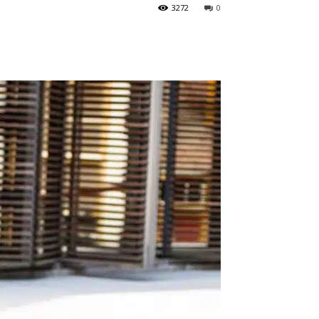
3272
0