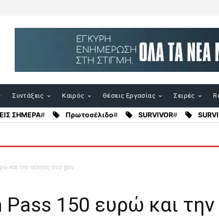
Συντάξεις
Καιρός
Θέσεις Εργασίας
Σειρές
Re
ΕΙΣ ΣΗΜΕΡΑ
#
Πρωτοσέλιδο
#
SURVIVOR
#
SURVI
υρώ και την αίτηση στο gov
h Pass 150 ευρώ και την