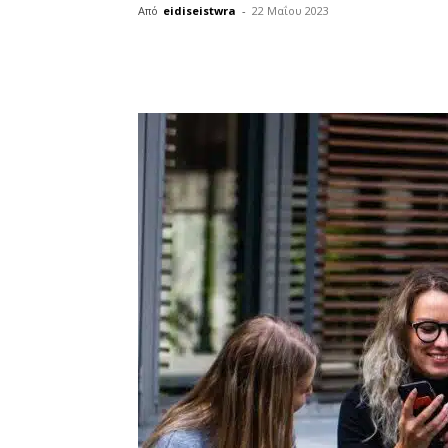
Από
eidiseistwra
-
22 Μαΐου 2023