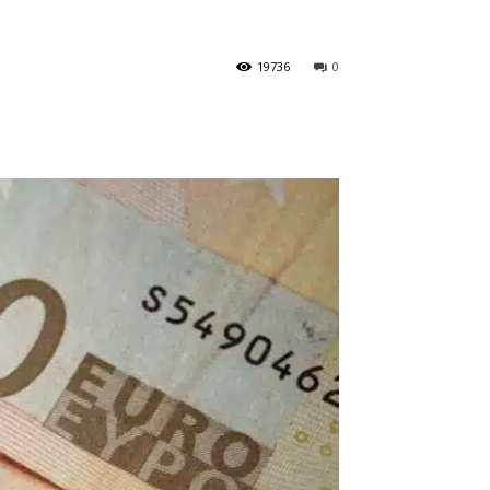
19736
0