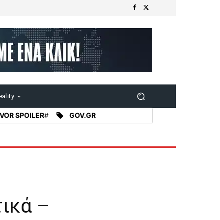
ality
VOR SPOILER
#
GOV.GR
τικά –