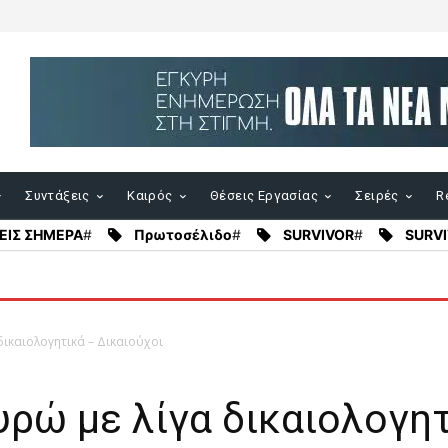
Συντάξεις
Καιρός
Θέσεις Εργασίας
Σειρές
Re
ΕΙΣ ΣΗΜΕΡΑ
#
Πρωτοσέλιδο
#
SURVIVOR
#
SURVI
δικαιολογητικά – Δικαιούχοι
υρώ με λίγα δικαιολογη