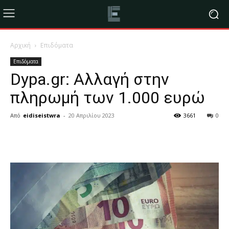
Αρχική
Επιδόματα
Επιδόματα
Dypa.gr: Αλλαγή στην
πληρωμή των 1.000 ευρώ
Από
eidiseistwra
-
20 Απριλίου 2023
3661
0