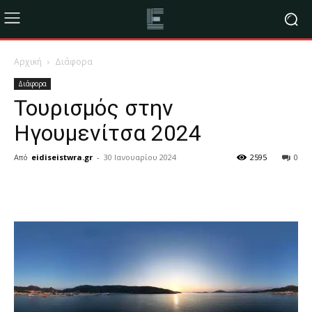
Αρχική
Διάφορα
Διάφορα
Τουρισμός στην
Ηγουμενίτσα 2024
Από
eidiseistwra.gr
-
30 Ιανουαρίου 2024
2595
0