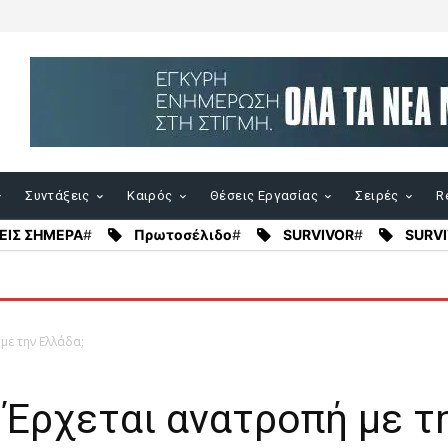
Συντάξεις
Καιρός
Θέσεις Εργασίας
Σειρές
Re
ΕΙΣ ΣΗΜΕΡΑ
#
Πρωτοσέλιδο
#
SURVIVOR
#
SURVI
με την Ελλάδα;
: Έρχεται ανατροπή με τ