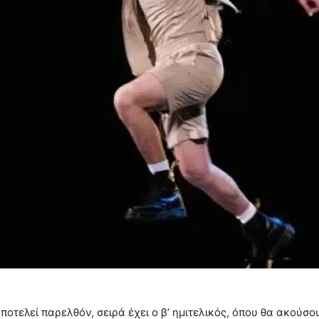
ποτελεί παρελθόν, σειρά έχει ο β’ ημιτελικός, όπου θα ακούσ