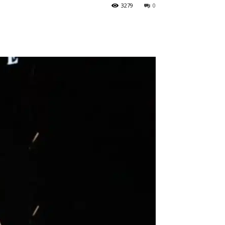
3279
0