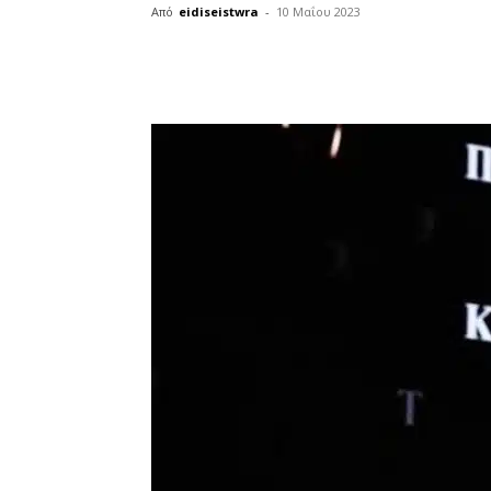
Από
eidiseistwra
-
10 Μαΐου 2023