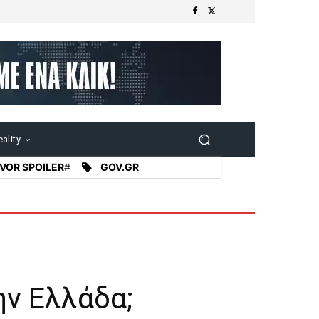
ality
VOR SPOILER
#
GOV.GR
ην Ελλάδα;