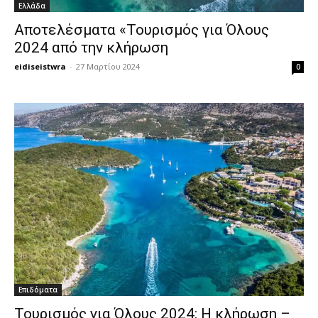
Ελλάδα
Αποτελέσματα «Τουρισμός για Όλους
2024 από την κλήρωση
eidiseistwra
-
27 Μαρτίου 2024
0
Επιδόματα
Τουρισμός για Όλους 2024: Η κλήρωση –