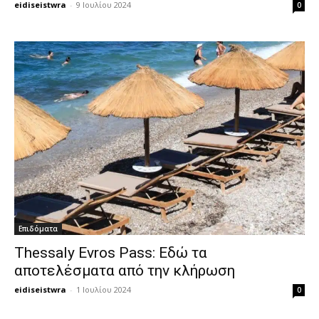
eidiseistwra
-
9 Ιουλίου 2024
0
Επιδόματα
Thessaly Evros Pass: Εδώ τα
αποτελέσματα από την κλήρωση
eidiseistwra
-
1 Ιουλίου 2024
0