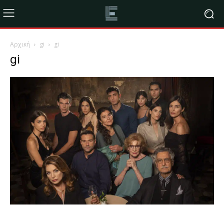
Αρχική
gi
gi
gi