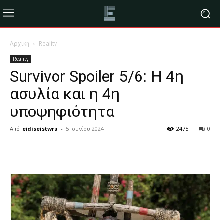
Αρχική
Reality
Reality
Survivor Spoiler 5/6: Η 4η
ασυλία και η 4η
υποψηφιότητα
Από
eidiseistwra
-
5 Ιουνίου 2024
2475
0