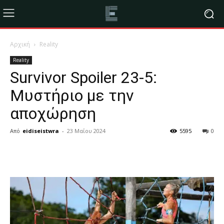
Αρχική
Reality
Reality
Survivor Spoiler 23-5:
Μυστήριο με την
αποχώρηση
Από
eidiseistwra
-
23 Μαΐου 2024
5595
0