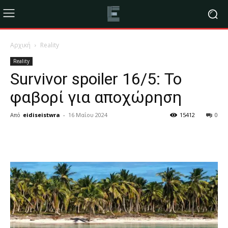
Αρχική
Reality
Reality
Survivor spoiler 16/5: Το
φαβορί για αποχώρηση
Από
eidiseistwra
-
16 Μαΐου 2024
15412
0