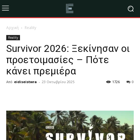
Αρχική
Reality
Reality
Survivor 2026: Ξεκίνησαν οι
προετοιμασίες – Πότε
κάνει πρεμιέρα
Από
eidiseistwra
-
23 Οκτωβρίου 2025
1726
0