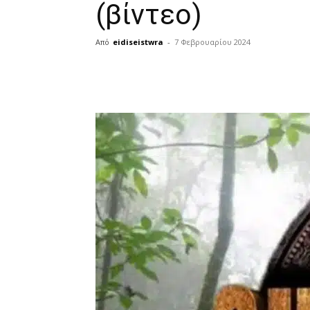
(βίντεο)
Από
eidiseistwra
-
7 Φεβρουαρίου 2024