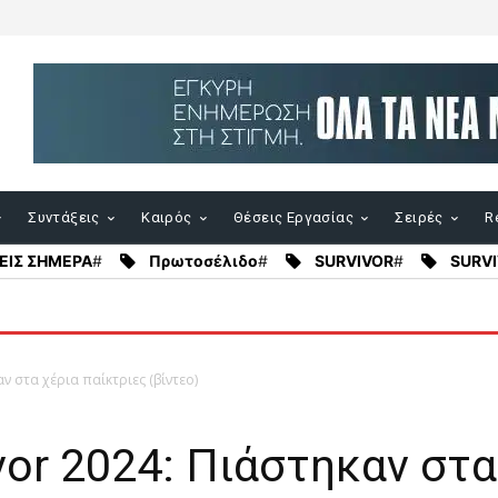
Συντάξεις
Καιρός
Θέσεις Εργασίας
Σειρές
Re
ΕΙΣ ΣΗΜΕΡΑ
#
Πρωτοσέλιδο
#
SURVIVOR
#
SURVI
αν στα χέρια παίκτριες (βίντεο)
vor 2024: Πιάστηκαν στα