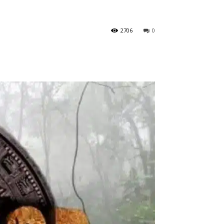
2706
0