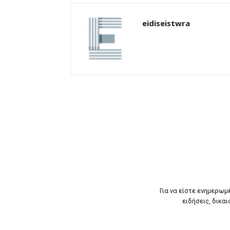
eidiseistwra
Για να είστε ενημερωμ
ειδήσεις, δικαι