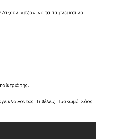
Ατζούν Ιλίτζαλι να τα παίρνει και να
παίκτριά της.
υγε κλαίγοντας. Τι θέλεις; Τσακωμό; Χάος;