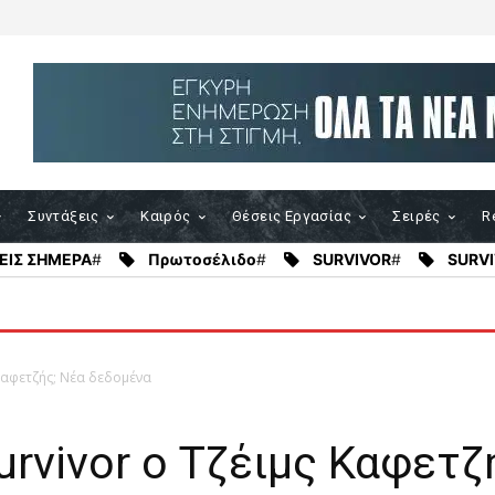
Συντάξεις
Καιρός
Θέσεις Εργασίας
Σειρές
Re
ΕΙΣ ΣΗΜΕΡΑ
#
Πρωτοσέλιδο
#
SURVIVOR
#
SURVI
 Καφετζής; Νέα δεδομένα
urvivor ο Τζέιμς Καφετζ