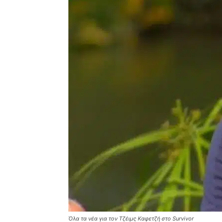
Όλα τα νέα για τον Τζέιμς Καφετζή στο Survivor