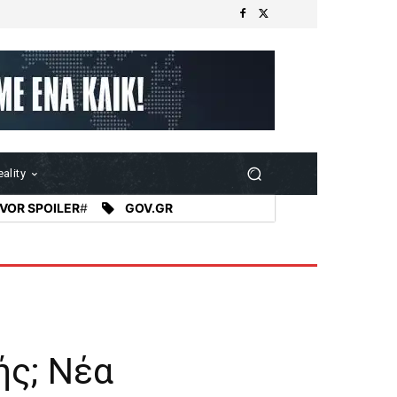
ality
VOR SPOILER
#
GOV.GR
ής; Νέα