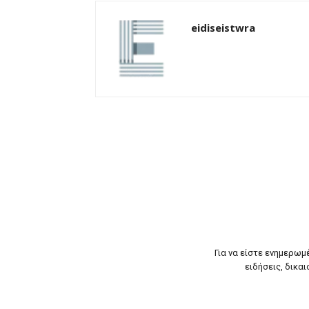
eidiseistwra
Για να είστε ενημερωμ
ειδήσεις, δικαι