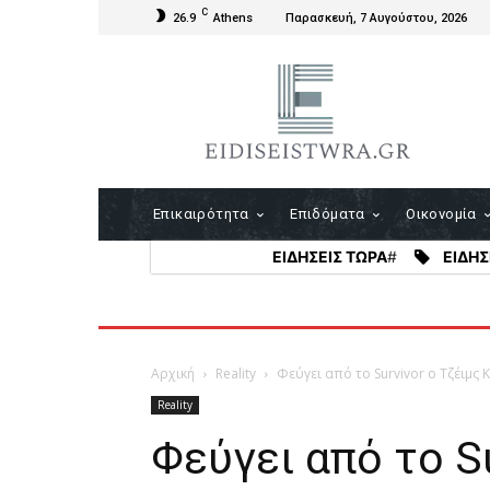
C
26.9
Athens
Παρασκευή, 7 Αυγούστου, 2026
Επικαιρότητα
Επιδόματα
Οικονομία
ΕΙΔΗΣΕΙΣ ΤΩΡΑ
#
ΕΙΔΗΣ
Αρχική
Reality
Φεύγει από το Survivor ο Τζέιμς
Reality
Φεύγει από το S