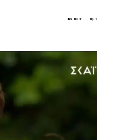
18601
0