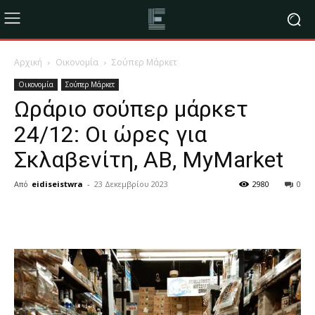
Αρχική
Οικονομία
Σούπερ Μάρκετ
Οικονομία
Σούπερ Μάρκετ
Ωράριο σούπερ μάρκετ
24/12: Οι ώρες για
Σκλαβενίτη, ΑΒ, MyMarket
Από
eidiseistwra
-
23 Δεκεμβρίου 2023
2980
0