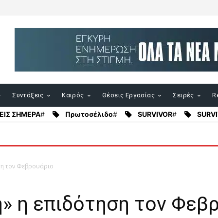
Συντάξεις
Καιρός
Θέσεις Εργασίας
Σειρές
Re
ΕΙΣ ΣΗΜΕΡΑ
#
Πρωτοσέλιδο
#
SURVIVOR
#
SURVI
ση τον Φεβρουάριο
η» η επιδότηση τον Φεβ