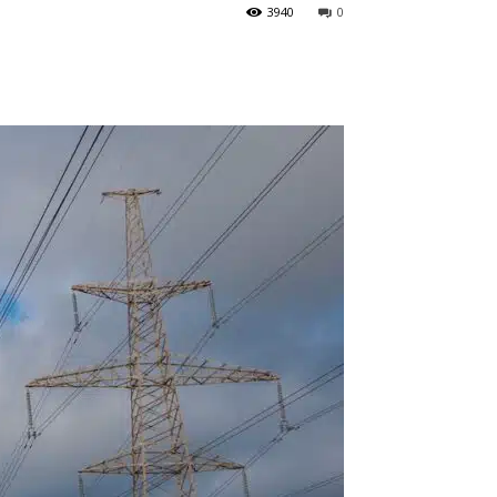
3940
0