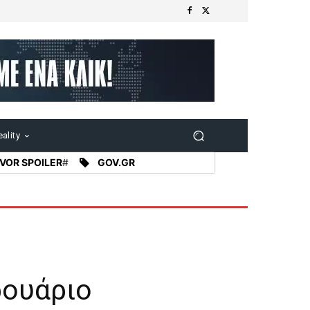
ality
VOR SPOILER
#
GOV.GR
ρουάριο