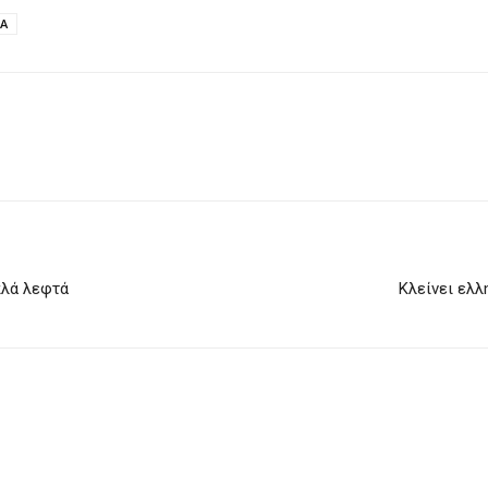
Α
πλά λεφτά
Κλείνει ελλ