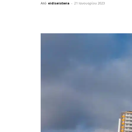
Από
eidiseistwra
-
21 Ιανουαρίου 2023