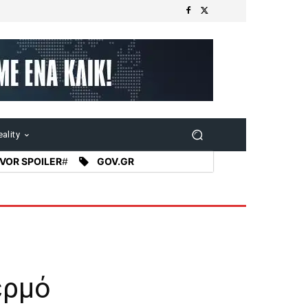
ality
VOR SPOILER
#
GOV.GR
ερμό