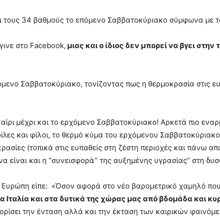
ει τους 34 βαθμούς το επόμενο Σαββατοκύριακο σύμφωνα με 
ινε στο Facebook,
μιας και ο ίδιος δεν μπορεί να βγει στη
όμενο Σαββατοκύριακο, τονίζοντας πως η θερμοκρασία στις ευ
ίρι μέχρι και το ερχόμενο Σαββατοκύριακο! Αρκετά πιο εναρμ
 φίλες και φίλοι, το θερμό κύμα του ερχόμενου Σαββατοκύρια
ασίες (τοπικά στις ευπαθείς στη ζέστη περιοχές και πάνω απ
 να είναι και η “συνεισφορά” της αυξημένης υγρασίας” στη δυ
ό Ευρώπη είπε: «Όσον αφορά στο νέο βαρομετρικό χαμηλό πο
ια Ιταλία και στα δυτικά της χώρας μας από βδομάδα και κυ
θορίσει την ένταση αλλά και την έκταση των καιρικών φαινόμ