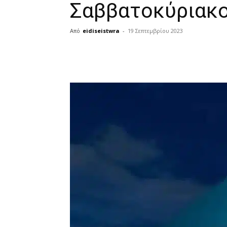
Σαββατοκύριακ
Από
eidiseistwra
-
19 Σεπτεμβρίου 2023