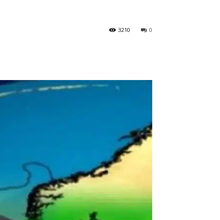
3210
0