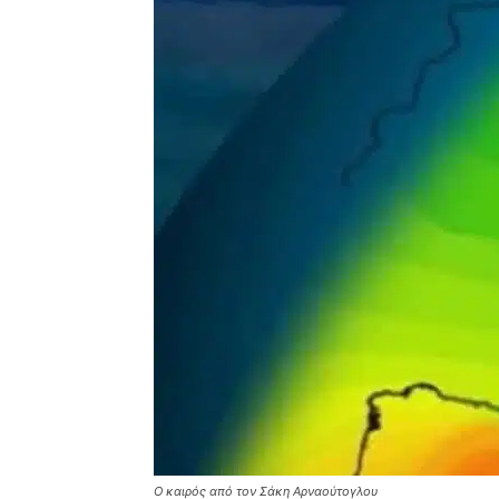
Ο καιρός από τον Σάκη Αρναούτογλου