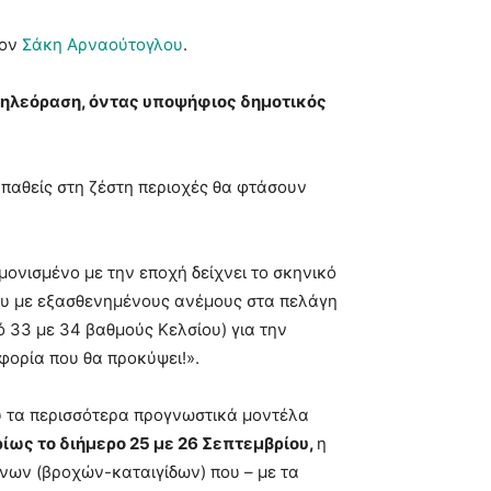
τον
Σάκη Αρναούτογλου
.
ν τηλεόραση, όντας υποψήφιος δημοτικός
παθείς στη ζέστη περιοχές θα φτάσουν
ονισμένο με την εποχή δείχνει το σκηνικό
κου με εξασθενημένους ανέμους στα πελάγη
ό 33 με 34 βαθμούς Κελσίου) για την
σφορία που θα προκύψει!».
υ τα περισσότερα προγνωστικά μοντέλα
ρίως το διήμερο 25 με 26 Σεπτεμβρίου,
η
ενων (βροχών-καταιγίδων) που – με τα