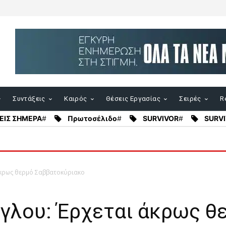
Συντάξεις
Καιρός
Θέσεις Εργασίας
Σειρές
Re
ΕΙΣ ΣΗΜΕΡΑ
#
Πρωτοσέλιδο
#
SURVIVOR
#
SURVI
άκρως θερμό Σαββατοκύριακο
γλου: Έρχεται άκρως θ