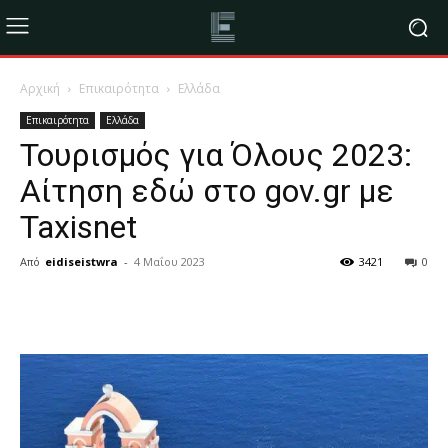
Αρχική
Επικαιρότητα
Ελλάδα
Επικαιρότητα
Ελλάδα
Τουρισμός για Όλους 2023:
Αίτηση εδώ στο gov.gr με
Taxisnet
Από
eidiseistwra
-
4 Μαΐου 2023
3421
0