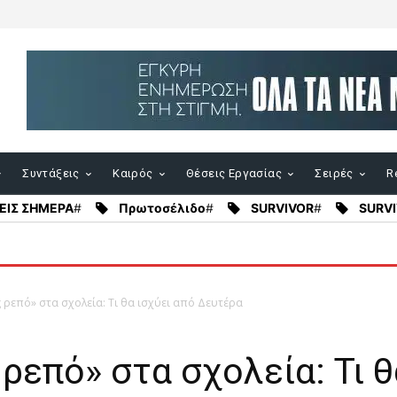
Συντάξεις
Καιρός
Θέσεις Εργασίας
Σειρές
Re
ΕΙΣ ΣΗΜΕΡΑ
#
Πρωτοσέλιδο
#
SURVIVOR
#
SURVI
 ρεπό» στα σχολεία: Τι θα ισχύει από Δευτέρα
ρεπό» στα σχολεία: Τι θ