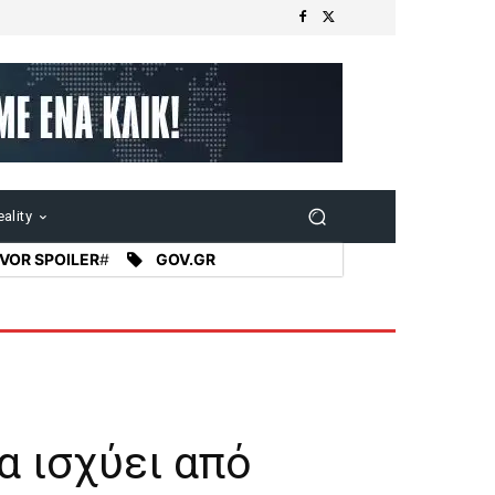
ality
VOR SPOILER
#
GOV.GR
α ισχύει από