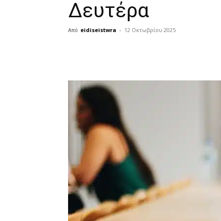
Δευτέρα
Από
eidiseistwra
-
12 Οκτωβρίου 2025