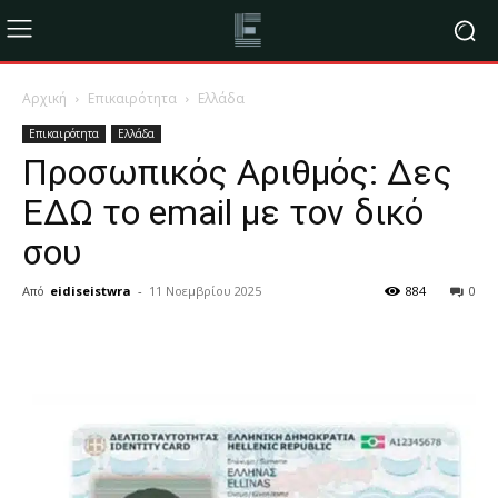
Αρχική
Επικαιρότητα
Ελλάδα
Επικαιρότητα
Ελλάδα
Προσωπικός Αριθμός: Δες
ΕΔΩ το email με τον δικό
σου
Από
eidiseistwra
-
11 Νοεμβρίου 2025
884
0