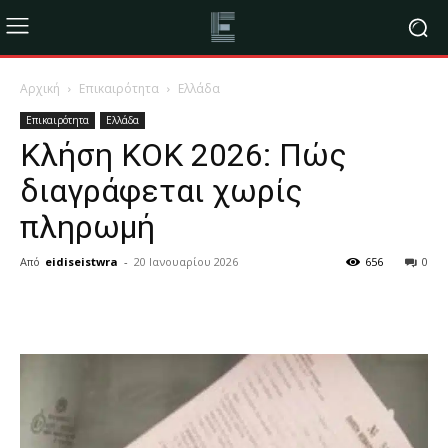
Αρχική
Επικαιρότητα
Ελλάδα
Επικαιρότητα
Ελλάδα
Κλήση ΚΟΚ 2026: Πώς
διαγράφεται χωρίς
πληρωμή
Από
eidiseistwra
-
20 Ιανουαρίου 2026
656
0