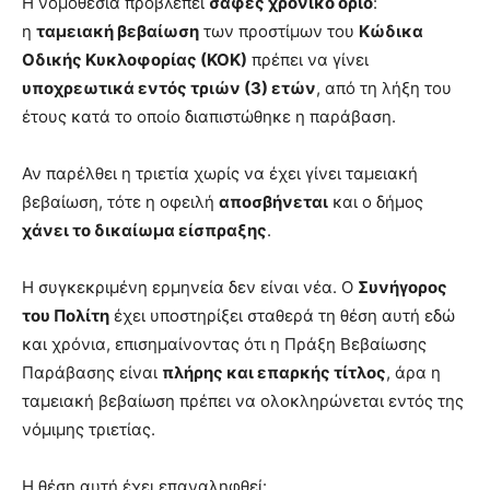
Η νομοθεσία προβλέπει
σαφές χρονικό όριο
:
η
ταμειακή βεβαίωση
των προστίμων του
Κώδικα
Οδικής Κυκλοφορίας (ΚΟΚ)
πρέπει να γίνει
υποχρεωτικά εντός τριών (3) ετών
, από τη λήξη του
έτους κατά το οποίο διαπιστώθηκε η παράβαση.
Αν παρέλθει η τριετία χωρίς να έχει γίνει ταμειακή
βεβαίωση, τότε η οφειλή
αποσβήνεται
και ο δήμος
χάνει το δικαίωμα είσπραξης
.
Η συγκεκριμένη ερμηνεία δεν είναι νέα. Ο
Συνήγορος
του Πολίτη
έχει υποστηρίξει σταθερά τη θέση αυτή εδώ
και χρόνια, επισημαίνοντας ότι η Πράξη Βεβαίωσης
Παράβασης είναι
πλήρης και επαρκής τίτλος
, άρα η
ταμειακή βεβαίωση πρέπει να ολοκληρώνεται εντός της
νόμιμης τριετίας.
Η θέση αυτή έχει επαναληφθεί: