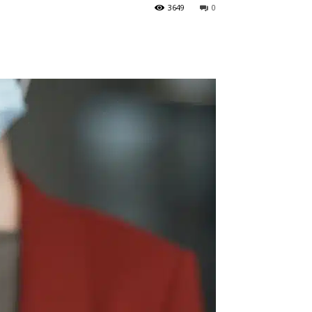
3649
0