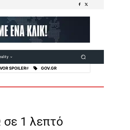
ality
VOR SPOILER
#
GOV.GR
 σε 1 λεπτό