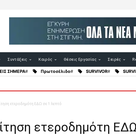
Συντάξεις
Καιρός
Θέσεις Εργασίας
Σειρές
Re
ΕΙΣ ΣΗΜΕΡΑ
#
Πρωτοσέλιδο
#
SURVIVOR
#
SURVI
Αίτηση ετεροδημότη ΕΔΩ σε 1 λεπτό
Αίτηση ετεροδημότη ΕΔΩ