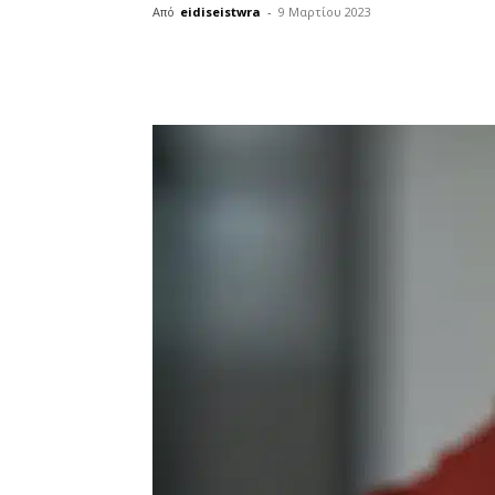
Από
eidiseistwra
-
9 Μαρτίου 2023