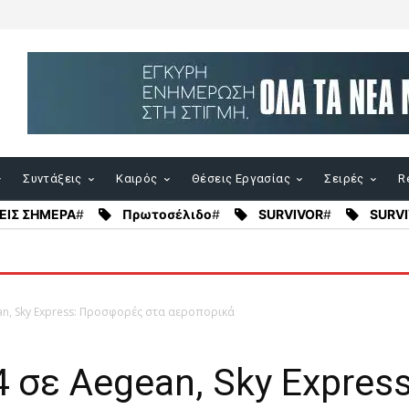
Συντάξεις
Καιρός
Θέσεις Εργασίας
Σειρές
Re
ΕΙΣ ΣΗΜΕΡΑ
#
Πρωτοσέλιδο
#
SURVIVOR
#
SURVI
ean, Sky Express: Προσφορές στα αεροπορικά
24 σε Aegean, Sky Expre