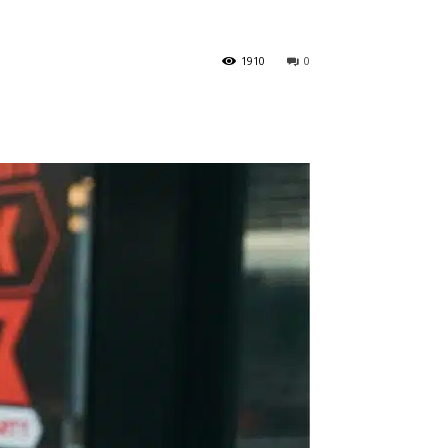
1910
0