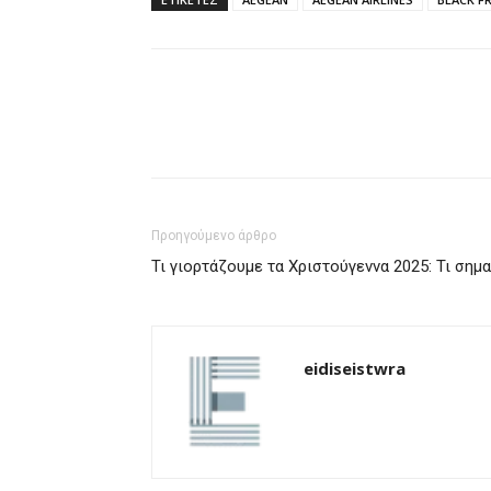
Προηγούμενο άρθρο
Τι γιορτάζουμε τα Χριστούγεννα 2025: Τι σημ
eidiseistwra