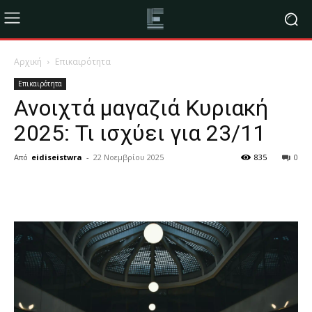
Αρχική
Επικαιρότητα
Επικαιρότητα
Ανοιχτά μαγαζιά Κυριακή
2025: Τι ισχύει για 23/11
Από
eidiseistwra
-
22 Νοεμβρίου 2025
835
0