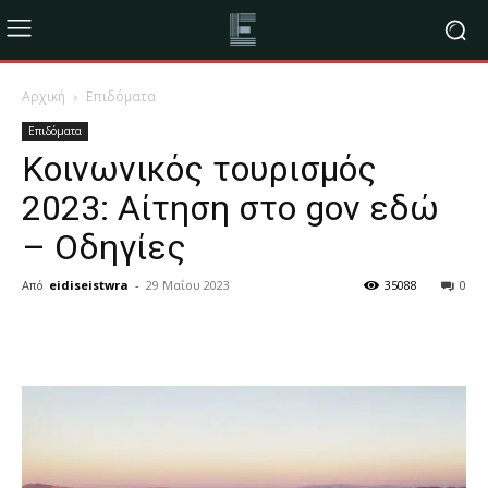
Αρχική
Επιδόματα
Επιδόματα
Κοινωνικός τουρισμός
2023: Αίτηση στο gov εδώ
– Οδηγίες
Από
eidiseistwra
-
29 Μαΐου 2023
35088
0