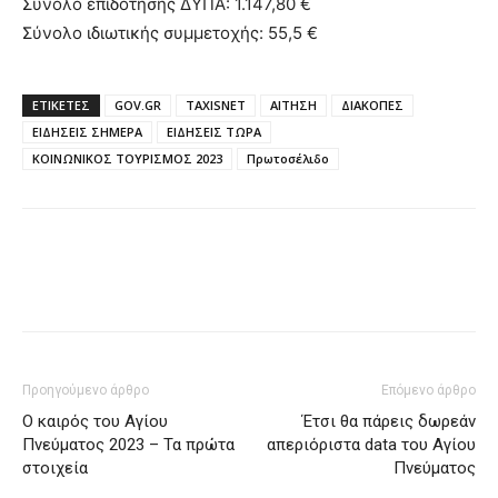
Σύνολο επιδότησης ΔΥΠΑ: 1.147,80 €
Σύνολο ιδιωτικής συμμετοχής: 55,5 €
ΕΤΙΚΈΤΕΣ
GOV.GR
TAXISNET
ΑΙΤΗΣΗ
ΔΙΑΚΟΠΕΣ
ΕΙΔΗΣΕΙΣ ΣΗΜΕΡΑ
ΕΙΔΗΣΕΙΣ ΤΩΡΑ
ΚΟΙΝΩΝΙΚΟΣ ΤΟΥΡΙΣΜΟΣ 2023
Πρωτοσέλιδο
Προηγούμενο άρθρο
Επόμενο άρθρο
Ο καιρός του Αγίου
Έτσι θα πάρεις δωρεάν
Πνεύματος 2023 – Τα πρώτα
απεριόριστα data του Αγίου
στοιχεία
Πνεύματος