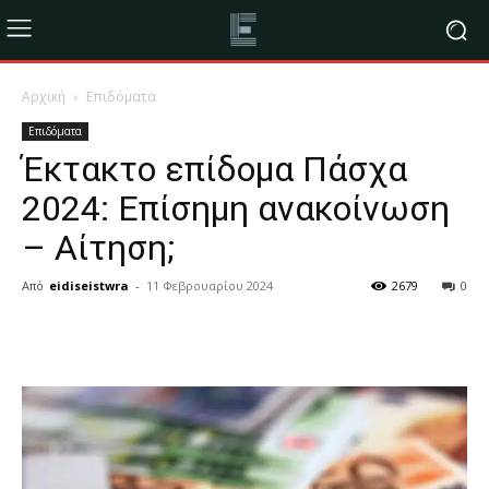
Αρχική
Επιδόματα
Επιδόματα
Έκτακτο επίδομα Πάσχα
2024: Επίσημη ανακοίνωση
– Αίτηση;
Από
eidiseistwra
-
11 Φεβρουαρίου 2024
2679
0