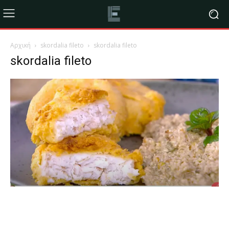
Αρχική
skordalia fileto
skordalia fileto
skordalia fileto