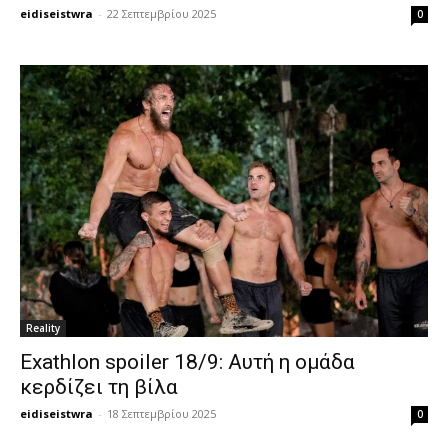
eidiseistwra
-
22 Σεπτεμβρίου 2025
0
Reality
Exathlon spoiler 18/9: Αυτή η ομάδα
κερδίζει τη βίλα
eidiseistwra
-
18 Σεπτεμβρίου 2025
0