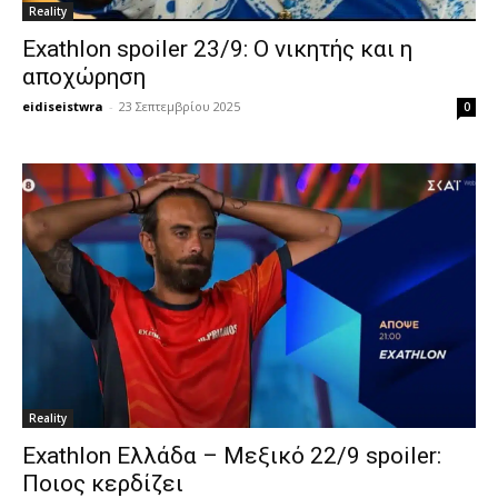
Reality
Exathlon spoiler 23/9: O νικητής και η
αποχώρηση
eidiseistwra
-
23 Σεπτεμβρίου 2025
0
Reality
Exathlon Ελλάδα – Μεξικό 22/9 spoiler:
Ποιος κερδίζει