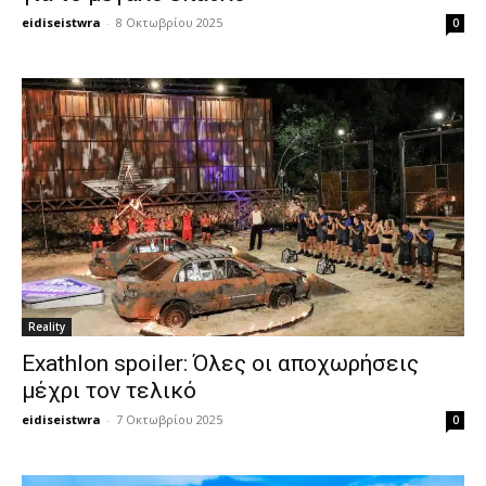
eidiseistwra
-
8 Οκτωβρίου 2025
0
Reality
Exathlon spoiler: Όλες οι αποχωρήσεις
μέχρι τον τελικό
eidiseistwra
-
7 Οκτωβρίου 2025
0