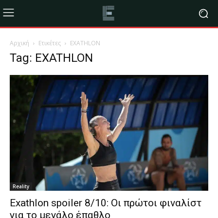
Αρχική
Ετικέτες
EXATHLON
Tag: EXATHLON
Reality
Exathlon spoiler 8/10: Οι πρώτοι φιναλίστ
για το μεγάλο έπαθλο