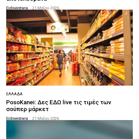
Eidiseistwra
-
21 Μαΐου 2026
ΕΛΛΆΔΑ
PosoKanei: Δες ΕΔΩ live τις τιμές των
σούπερ μάρκετ
Eidiseistwra
-
21 Μαΐου 2026