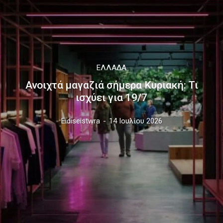
ΕΛΛΆΔΑ
Ανοιχτά μαγαζιά σήμερα Κυριακή: Τι
ισχύει για 19/7
Eidiseistwra
-
14 Ιουλίου 2026