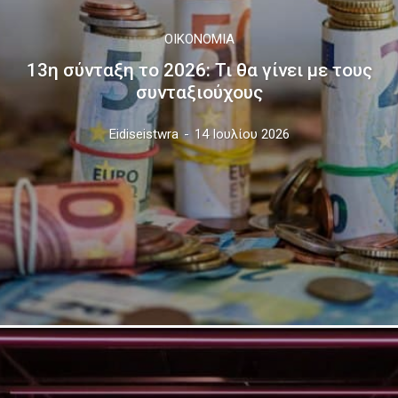
ΟΙΚΟΝΟΜΊΑ
13η σύνταξη το 2026: Τι θα γίνει με τους
συνταξιούχους
Eidiseistwra
-
14 Ιουλίου 2026