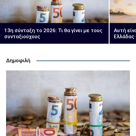
13η σύνταξη το 2026: Τι θα γίνει με τους
Αυτή είν
συνταξιούχους
Ελλάδας 
Δημοφιλή