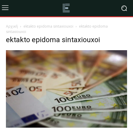
Αρχική
ektakto epidoma sintaxiouxoi
ektakto epidoma
sintaxiouxoi
ektakto epidoma sintaxiouxoi